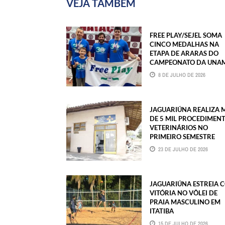
VEJA TAMBÉM
FREE PLAY/SEJEL SOMA
CINCO MEDALHAS NA
ETAPA DE ARARAS DO
CAMPEONATO DA UNA
8 DE JULHO DE 2026
JAGUARIÚNA REALIZA 
DE 5 MIL PROCEDIMEN
VETERINÁRIOS NO
PRIMEIRO SEMESTRE
23 DE JULHO DE 2026
JAGUARIÚNA ESTREIA 
VITÓRIA NO VÔLEI DE
PRAIA MASCULINO EM
ITATIBA
15 DE JULHO DE 2026