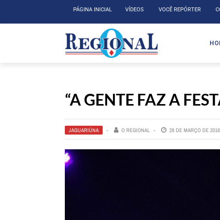
PÁGINA INICIAL
VÍDEOS
VOCÊ REPÓRTER
C
HO
“A GENTE FAZ A FES
JAGUARIÚNA
O REGIONAL
28 DE MARÇO DE 2016