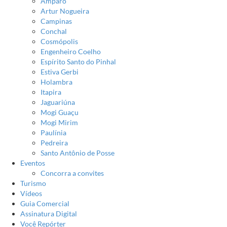
Amparo
Artur Nogueira
Campinas
Conchal
Cosmópolis
Engenheiro Coelho
Espírito Santo do Pinhal
Estiva Gerbi
Holambra
Itapira
Jaguariúna
Mogi Guaçu
Mogi Mirim
Paulínia
Pedreira
Santo Antônio de Posse
Eventos
Concorra a convites
Turismo
Vídeos
Guia Comercial
Assinatura Digital
Você Repórter