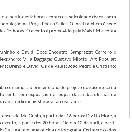
io, a partir das 9 horas acontece a solenidade cívica com a
 e população na Praça Pádua Salles. O local também é sede
das 15 horas. O evento é promovido pela Mais FM e conta
runinho e David; Doce Encontro; Samprazer; Carreiro e
leksandro; Villa Baggage; Gustavo Miotto; Art Popular;
na; Breno e David; Os de Paula; João Pedro e Cristiano;
amba comemora o primeiro ano do projeto que acontece na
nto conta com exposição de roupas de samba, oficinas de
ras, os tradicionais show serão realizados.
renses do Me Gusta, a partir das 16 horas; Diz No More, a
vento, a partir das 20 horas. No dia 10 de abril, a partir
o Cultura tem uma oficina de fotografia. Os interessados