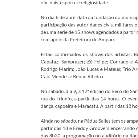
oficinais, esporte e religiosidade.
No dia 8 de abril, data da fundação do municíp
participação das autoridades civis, militares
de uma série de 15 shows agendados a partir 
com apoio da Prefeitura de Amparo.
Estão confirmados os shows dos artistas: B
Capataz; Samprazer; Zé Felipe; Conrado e A
Rodrigo Marim; João Lucas e Mateus; Trio Are
Caio Mendes e Renan Ribeiro.
No sábado, dia 9, a 12ª edição do Beco do S
rua do Triunfo, a partir das 14 horas. O eve
dança, capoeira e Maracatú. A partir das 18 ho
Ainda no sábado, na Pádua Salles tem os ampa
partir das 18 e Freddy Groovers encerrando o e
das 8h30, a programação no auditório da Rádi