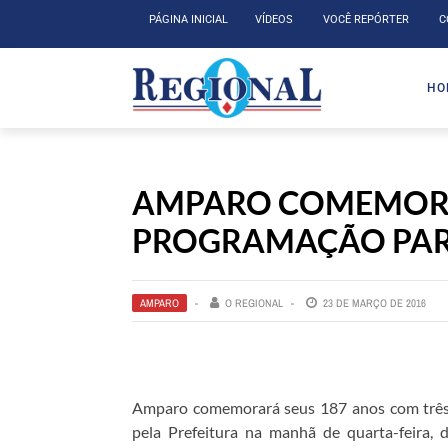
PÁGINA INICIAL
VÍDEOS
VOCÊ REPÓRTER
C
HO
AMPARO COMEMORA
PROGRAMAÇÃO PARA
AMPARO
O REGIONAL
23 DE MARÇO DE 2016
Amparo comemorará seus 187 anos com três 
pela Prefeitura na manhã de quarta-feira,