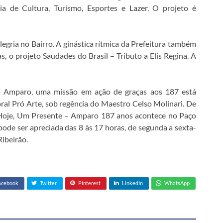
a de Cultura, Turismo, Esportes e Lazer. O projeto é
Alegria no Bairro. A ginástica rítmica da Prefeitura também
s, o projeto Saudades do Brasil – Tributo a Elis Regina. A
o Amparo, uma missão em ação de graças aos 187 está
al Pró Arte, sob regência do Maestro Celso Molinari. De
e Hoje, Um Presente – Amparo 187 anos acontece no Paço
 pode ser apreciada das 8 às 17 horas, de segunda a sexta-
Ribeirão.
acebook
Twitter
Pinterest
LinkedIn
WhatsApp