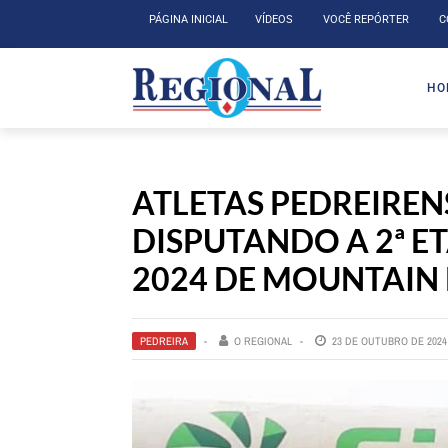
PÁGINA INICIAL
VÍDEOS
VOCÊ REPÓRTER
C
HO
ATLETAS PEDREIREN
DISPUTANDO A 2ª E
2024 DE MOUNTAIN 
PEDREIRA
O REGIONAL
23 DE OUTUBRO DE 2024