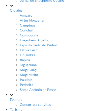
Jornal de Engenheiro Coelho
Cidades
Amparo
Artur Nogueira
Campinas
Conchal
Cosmópolis
Engenheiro Coelho
Espírito Santo do Pinhal
Estiva Gerbi
Holambra
Itapira
Jaguariúna
Mogi Guaçu
Mogi Mirim
Paulínia
Pedreira
Santo Antônio de Posse
Eventos
Concorra a convites
Turismo