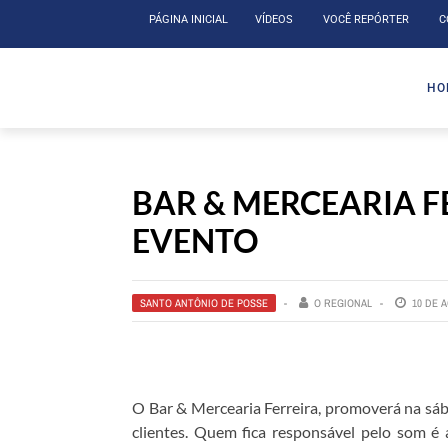
PÁGINA INICIAL
VÍDEOS
VOCÊ REPÓRTER
C
HOME
HO
NOTÍCIAS
JORNAIS
CIDADES
BAR & MERCEARIA 
EVENTOS
EVENTO
TURISMO
VÍDEOS
SANTO ANTÔNIO DE POSSE
O REGIONAL
10 DE 
GUIA COMERCIAL
ASSINATURA DIGITAL
O Bar & Mercearia Ferreira, promoverá na sáb
VOCÊ REPÓRTER
clientes. Quem fica responsável pelo som é a