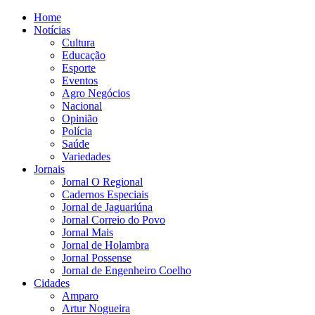
Home
Notícias
Cultura
Educação
Esporte
Eventos
Agro Negócios
Nacional
Opinião
Polícia
Saúde
Variedades
Jornais
Jornal O Regional
Cadernos Especiais
Jornal de Jaguariúna
Jornal Correio do Povo
Jornal Mais
Jornal de Holambra
Jornal Possense
Jornal de Engenheiro Coelho
Cidades
Amparo
Artur Nogueira