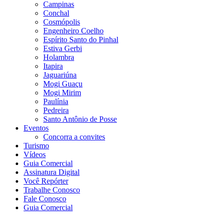
Campinas
Conchal
Cosmópolis
Engenheiro Coelho
Espírito Santo do Pinhal
Estiva Gerbi
Holambra
Itapira
Jaguariúna
Mogi Guaçu
Mogi Mirim
Paulínia
Pedreira
Santo Antônio de Posse
Eventos
Concorra a convites
Turismo
Vídeos
Guia Comercial
Assinatura Digital
Você Repórter
Trabalhe Conosco
Fale Conosco
Guia Comercial