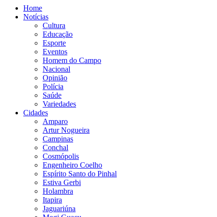
Home
Notícias
Cultura
Educação
Esporte
Eventos
Homem do Campo
Nacional
Opinião
Polícia
Saúde
Variedades
Cidades
Amparo
Artur Nogueira
Campinas
Conchal
Cosmópolis
Engenheiro Coelho
Espírito Santo do Pinhal
Estiva Gerbi
Holambra
Itapira
Jaguariúna