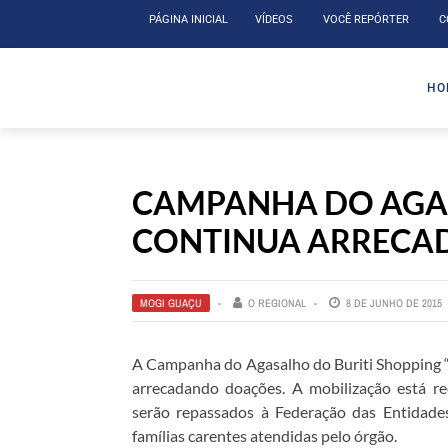
PÁGINA INICIAL
VÍDEOS
VOCÊ REPÓRTER
C
HO
CAMPANHA DO AGAS
CONTINUA ARRECA
MOGI GUAÇU
O REGIONAL
8 DE JUNHO DE 2015
A Campanha do Agasalho do Buriti Shopping “D
arrecadando doações. A mobilização está re
serão repassados à Federação das Entidades
famílias carentes atendidas pelo órgão.