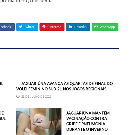
pre mantê-lo”, considera.
acebook
Twitter
Pinterest
LinkedIn
WhatsApp
IL
JAGUARIÚNA AVANÇA ÀS QUARTAS DE FINAL DO
VÔLEI FEMININO SUB-21 NOS JOGOS REGIONAIS
21 DE JULHO DE 2026
DE
JAGUARIÚNA MANTÉM
SUL
VACINAÇÃO CONTRA
GRIPE E PNEUMONIA
DURANTE O INVERNO