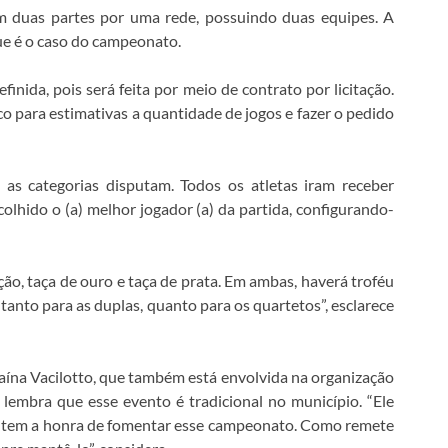
m duas partes por uma rede, possuindo duas equipes. A
ue é o caso do campeonato.
inida, pois será feita por meio de contrato por licitação.
o para estimativas a quantidade de jogos e fazer o pedido
 as categorias disputam. Todos os atletas iram receber
colhido o (a) melhor jogador (a) da partida, configurando-
ção, taça de ouro e taça de prata. Em ambas, haverá troféu
 tanto para as duplas, quanto para os quartetos”, esclarece
naína Vacilotto, que também está envolvida na organização
lembra que esse evento é tradicional no município. “Ele
te tem a honra de fomentar esse campeonato. Como remete