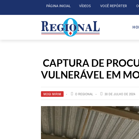
PÁGINA INICIAL
VÍDEOS
VOCÊ REPÓRTER
C
HO
CAPTURA DE PROCU
VULNERÁVEL EM MO
MOGI MIRIM
O REGIONAL
30 DE JULHO DE 2024