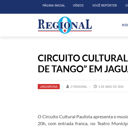
PÁGINA INICIAL
VÍDEOS
VOCÊ REPÓRTER
C
HO
CIRCUITO CULTURAL
DE TANGO” EM JAG
JAGUARIÚNA
O REGIONAL
3 DE MAIO DE 2016
O Circuito Cultural Paulista apresenta o music
20h, com entrada franca, no Teatro Munic