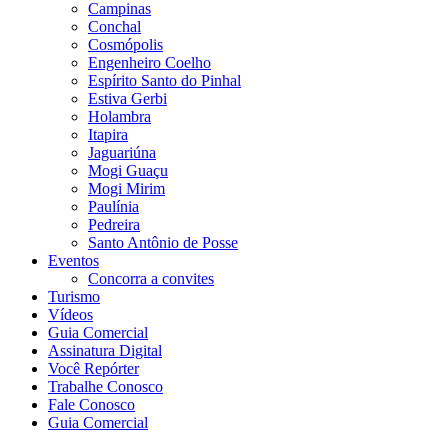
Campinas
Conchal
Cosmópolis
Engenheiro Coelho
Espírito Santo do Pinhal
Estiva Gerbi
Holambra
Itapira
Jaguariúna
Mogi Guaçu
Mogi Mirim
Paulínia
Pedreira
Santo Antônio de Posse
Eventos
Concorra a convites
Turismo
Vídeos
Guia Comercial
Assinatura Digital
Você Repórter
Trabalhe Conosco
Fale Conosco
Guia Comercial