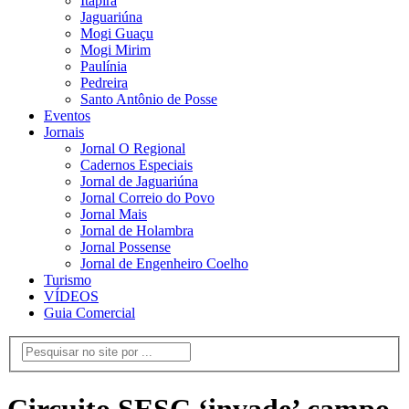
Itapira
Jaguariúna
Mogi Guaçu
Mogi Mirim
Paulínia
Pedreira
Santo Antônio de Posse
Eventos
Jornais
Jornal O Regional
Cadernos Especiais
Jornal de Jaguariúna
Jornal Correio do Povo
Jornal Mais
Jornal de Holambra
Jornal Possense
Jornal de Engenheiro Coelho
Turismo
VÍDEOS
Guia Comercial
Circuito SESC ‘invade’ campo