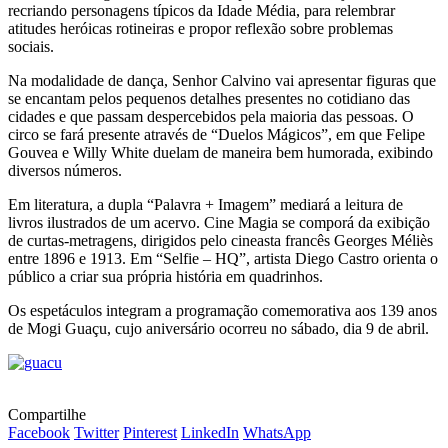
recriando personagens típicos da Idade Média, para relembrar
atitudes heróicas rotineiras e propor reflexão sobre problemas
sociais.
Na modalidade de dança, Senhor Calvino vai apresentar figuras que
se encantam pelos pequenos detalhes presentes no cotidiano das
cidades e que passam despercebidos pela maioria das pessoas. O
circo se fará presente através de “Duelos Mágicos”, em que Felipe
Gouvea e Willy White duelam de maneira bem humorada, exibindo
diversos números.
Em literatura, a dupla “Palavra + Imagem” mediará a leitura de
livros ilustrados de um acervo. Cine Magia se comporá da exibição
de curtas-metragens, dirigidos pelo cineasta francês Georges Méliès
entre 1896 e 1913. Em “Selfie – HQ”, artista Diego Castro orienta o
público a criar sua própria história em quadrinhos.
Os espetáculos integram a programação comemorativa aos 139 anos
de Mogi Guaçu, cujo aniversário ocorreu no sábado, dia 9 de abril.
Compartilhe
Facebook
Twitter
Pinterest
LinkedIn
WhatsApp