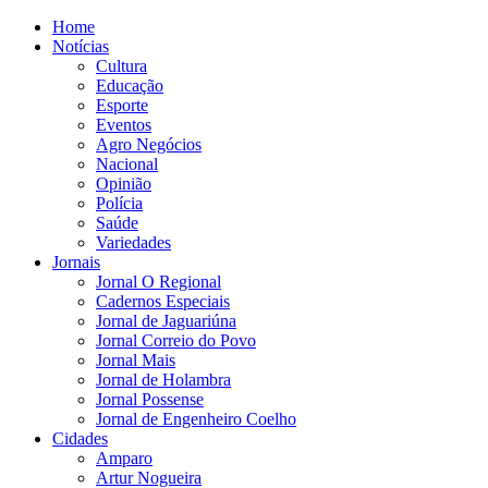
Home
Notícias
Cultura
Educação
Esporte
Eventos
Agro Negócios
Nacional
Opinião
Polícia
Saúde
Variedades
Jornais
Jornal O Regional
Cadernos Especiais
Jornal de Jaguariúna
Jornal Correio do Povo
Jornal Mais
Jornal de Holambra
Jornal Possense
Jornal de Engenheiro Coelho
Cidades
Amparo
Artur Nogueira