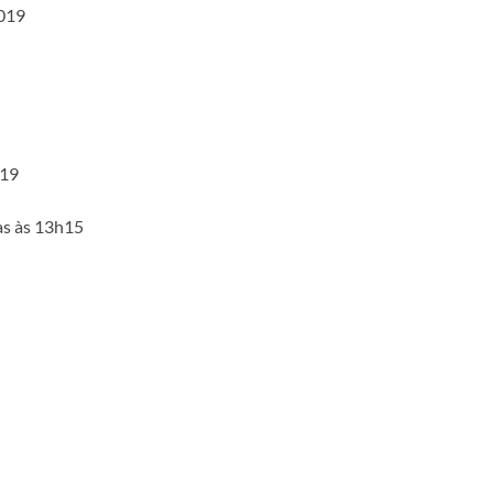
2019
019
ras às 13h15