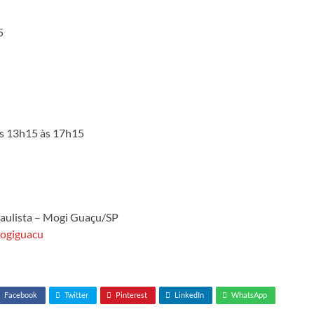
5
as 13h15 às 17h15
Paulista – Mogi Guaçu/SP
ogiguacu
Facebook
Twitter
Pinterest
LinkedIn
WhatsApp