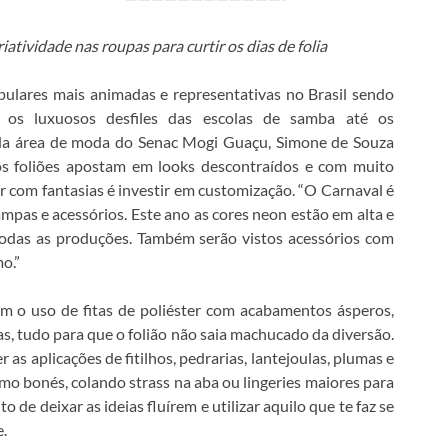
riatividade nas roupas para curtir os dias de folia
ulares mais animadas e representativas no Brasil sendo
 os luxuosos desfiles das escolas de samba até os
 da área de moda do Senac Mogi Guaçu, Simone de Souza
os foliões apostam em looks descontraídos e com muito
r com fantasias é investir em customização. “O Carnaval é
mpas e acessórios. Este ano as cores neon estão em alta e
 todas as produções. Também serão vistos acessórios com
mo.”
om o uso de fitas de poliéster com acabamentos ásperos,
s, tudo para que o folião não saia machucado da diversão.
 as aplicações de fitilhos, pedrarias, lantejoulas, plumas e
mo bonés, colando strass na aba ou lingeries maiores para
de deixar as ideias fluírem e utilizar aquilo que te faz se
e.