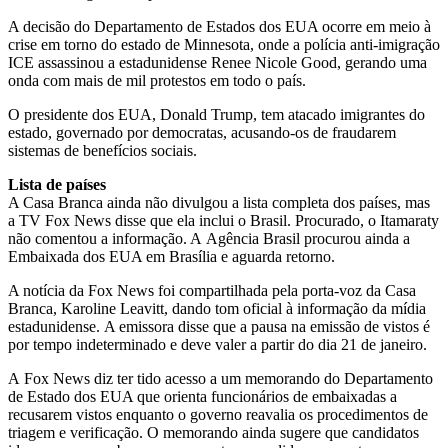
A decisão do Departamento de Estados dos EUA ocorre em meio à
crise em torno do estado de Minnesota, onde a polícia anti-imigração
ICE assassinou a estadunidense Renee Nicole Good, gerando uma
onda com mais de mil protestos em todo o país.
O presidente dos EUA, Donald Trump, tem atacado imigrantes do
estado, governado por democratas, acusando-os de fraudarem
sistemas de benefícios sociais.
Lista de países
A Casa Branca ainda não divulgou a lista completa dos países, mas
a TV Fox News disse que ela inclui o Brasil. Procurado, o Itamaraty
não comentou a informação. A Agência Brasil procurou ainda a
Embaixada dos EUA em Brasília e aguarda retorno.
A notícia da Fox News foi compartilhada pela porta-voz da Casa
Branca, Karoline Leavitt, dando tom oficial à informação da mídia
estadunidense. A emissora disse que a pausa na emissão de vistos é
por tempo indeterminado e deve valer a partir do dia 21 de janeiro.
A Fox News diz ter tido acesso a um memorando do Departamento
de Estado dos EUA que orienta funcionários de embaixadas a
recusarem vistos enquanto o governo reavalia os procedimentos de
triagem e verificação. O memorando ainda sugere que candidatos