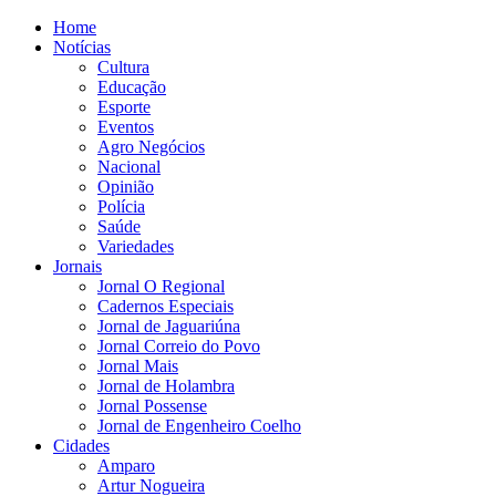
Home
Notícias
Cultura
Educação
Esporte
Eventos
Agro Negócios
Nacional
Opinião
Polícia
Saúde
Variedades
Jornais
Jornal O Regional
Cadernos Especiais
Jornal de Jaguariúna
Jornal Correio do Povo
Jornal Mais
Jornal de Holambra
Jornal Possense
Jornal de Engenheiro Coelho
Cidades
Amparo
Artur Nogueira