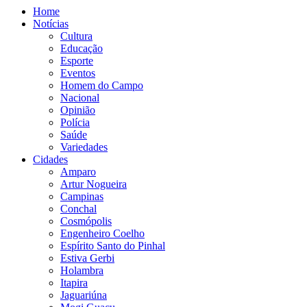
Home
Notícias
Cultura
Educação
Esporte
Eventos
Homem do Campo
Nacional
Opinião
Polícia
Saúde
Variedades
Cidades
Amparo
Artur Nogueira
Campinas
Conchal
Cosmópolis
Engenheiro Coelho
Espírito Santo do Pinhal
Estiva Gerbi
Holambra
Itapira
Jaguariúna