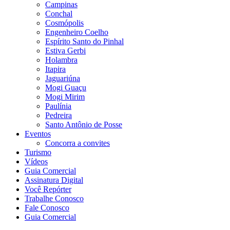
Campinas
Conchal
Cosmópolis
Engenheiro Coelho
Espírito Santo do Pinhal
Estiva Gerbi
Holambra
Itapira
Jaguariúna
Mogi Guaçu
Mogi Mirim
Paulínia
Pedreira
Santo Antônio de Posse
Eventos
Concorra a convites
Turismo
Vídeos
Guia Comercial
Assinatura Digital
Você Repórter
Trabalhe Conosco
Fale Conosco
Guia Comercial