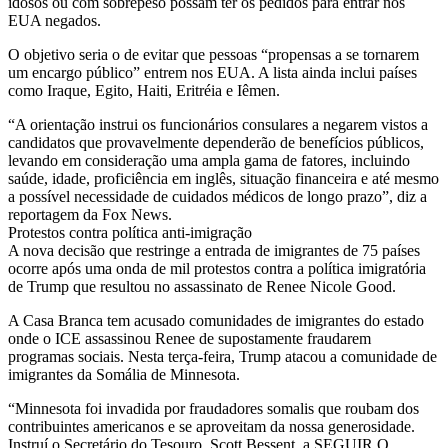
idosos ou com sobrepeso possam ter os pedidos para entrar nos
EUA negados.
O objetivo seria o de evitar que pessoas “propensas a se tornarem
um encargo público” entrem nos EUA. A lista ainda inclui países
como Iraque, Egito, Haiti, Eritréia e Iêmen.
“A orientação instrui os funcionários consulares a negarem vistos a
candidatos que provavelmente dependerão de benefícios públicos,
levando em consideração uma ampla gama de fatores, incluindo
saúde, idade, proficiência em inglês, situação financeira e até mesmo
a possível necessidade de cuidados médicos de longo prazo”, diz a
reportagem da Fox News.
Protestos contra política anti-imigração
A nova decisão que restringe a entrada de imigrantes de 75 países
ocorre após uma onda de mil protestos contra a política imigratória
de Trump que resultou no assassinato de Renee Nicole Good.
A Casa Branca tem acusado comunidades de imigrantes do estado
onde o ICE assassinou Renee de supostamente fraudarem
programas sociais. Nesta terça-feira, Trump atacou a comunidade de
imigrantes da Somália de Minnesota.
“Minnesota foi invadida por fraudadores somalis que roubam dos
contribuintes americanos e se aproveitam da nossa generosidade.
Instruí o Secretário do Tesouro, Scott Bessent, a SEGUIR O