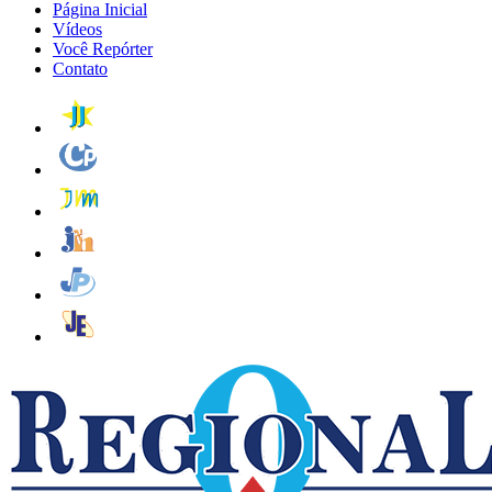
Página Inicial
Vídeos
Você Repórter
Contato