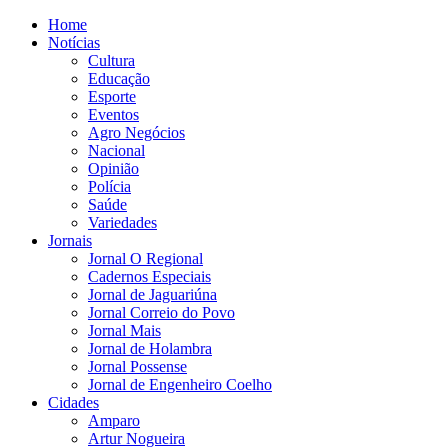
Home
Notícias
Cultura
Educação
Esporte
Eventos
Agro Negócios
Nacional
Opinião
Polícia
Saúde
Variedades
Jornais
Jornal O Regional
Cadernos Especiais
Jornal de Jaguariúna
Jornal Correio do Povo
Jornal Mais
Jornal de Holambra
Jornal Possense
Jornal de Engenheiro Coelho
Cidades
Amparo
Artur Nogueira