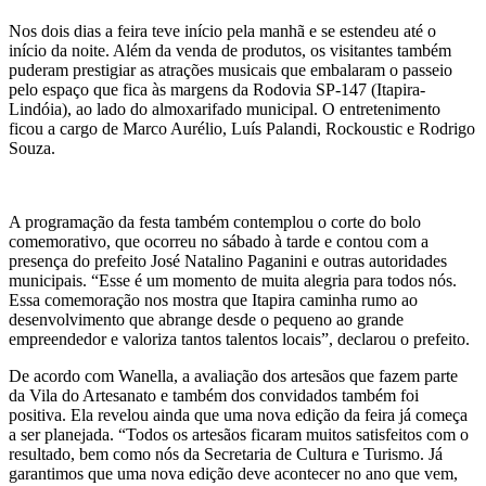
Nos dois dias a feira teve início pela manhã e se estendeu até o
início da noite. Além da venda de produtos, os visitantes também
puderam prestigiar as atrações musicais que embalaram o passeio
pelo espaço que fica às margens da Rodovia SP-147 (Itapira-
Lindóia), ao lado do almoxarifado municipal. O entretenimento
ficou a cargo de Marco Aurélio, Luís Palandi, Rockoustic e Rodrigo
Souza.
A programação da festa também contemplou o corte do bolo
comemorativo, que ocorreu no sábado à tarde e contou com a
presença do prefeito José Natalino Paganini e outras autoridades
municipais. “Esse é um momento de muita alegria para todos nós.
Essa comemoração nos mostra que Itapira caminha rumo ao
desenvolvimento que abrange desde o pequeno ao grande
empreendedor e valoriza tantos talentos locais”, declarou o prefeito.
De acordo com Wanella, a avaliação dos artesãos que fazem parte
da Vila do Artesanato e também dos convidados também foi
positiva. Ela revelou ainda que uma nova edição da feira já começa
a ser planejada. “Todos os artesãos ficaram muitos satisfeitos com o
resultado, bem como nós da Secretaria de Cultura e Turismo. Já
garantimos que uma nova edição deve acontecer no ano que vem,