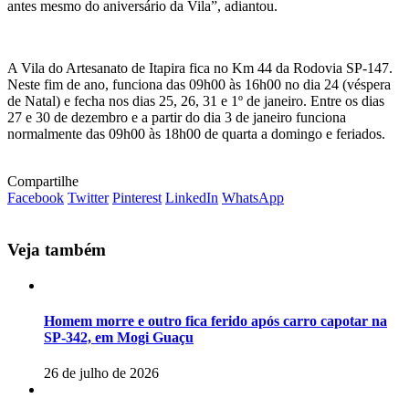
antes mesmo do aniversário da Vila”, adiantou.
A Vila do Artesanato de Itapira fica no Km 44 da Rodovia SP-147.
Neste fim de ano, funciona das 09h00 às 16h00 no dia 24 (véspera
de Natal) e fecha nos dias 25, 26, 31 e 1º de janeiro. Entre os dias
27 e 30 de dezembro e a partir do dia 3 de janeiro funciona
normalmente das 09h00 às 18h00 de quarta a domingo e feriados.
Compartilhe
Facebook
Twitter
Pinterest
LinkedIn
WhatsApp
Veja também
Homem morre e outro fica ferido após carro capotar na
SP-342, em Mogi Guaçu
26 de julho de 2026