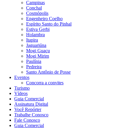
Campinas
Conchal
Cosmópolis
Engenheiro Coelho
Espírito Santo do Pinhal
Estiva Gerbi
Holambra
Itapira
Jaguariúna
Mogi Guaçu
Mogi Mirim
Paulínia
Pedreira
Santo Antônio de Posse
Eventos
Concorra a convites
Turismo
Vídeos
Guia Comercial
Assinatura Digital
Você Repórter
Trabalhe Conosco
Fale Conosco
Guia Comercial