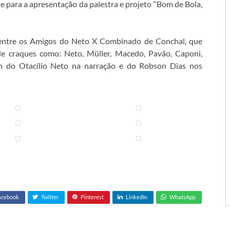
de para a apresentação da palestra e projeto “Bom de Bola,
 entre os Amigos do Neto X Combinado de Conchal, que
e craques como: Neto, Müller, Macedo, Pavão, Caponi,
ém do Otacílio Neto na narração e do R
obson Dias nos
acebook
Twitter
Pinterest
LinkedIn
WhatsApp