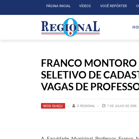
PÁGINA INICIAL
VÍDEOS
VOCÊ REPÓRTER
C
HO
FRANCO MONTORO 
SELETIVO DE CADAS
VAGAS DE PROFESS
MOGI GUAÇU
O REGIONAL
7 DE JULHO DE 2026
A Faculdade Municipal Professor Franco 