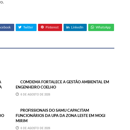
o.
acebook
Twitter
Pinterest
LinkedIn
WhatsApp
A
COMDEMA FORTALECE A GESTÃO AMBIENTAL EM
A
ENGENHEIRO COELHO
6 DE AGOSTO DE 2026
PROFISSIONAIS DO SAMU CAPACITAM
DO
FUNCIONÁRIOS DA UPA DA ZONA LESTE EM MOGI
MIRIM
6 DE AGOSTO DE 2026