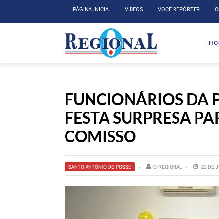
PÁGINA INICIAL
VÍDEOS
VOCÊ REPÓRTER
C
HO
FUNCIONÁRIOS DA 
FESTA SURPRESA PA
COMISSO
SANTO ANTÔNIO DE POSSE
O REGIONAL
21 DE 