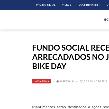
PÁGINA INICIAL
VÍDEOS
VOCÊ REPÓRTER
C
HO
FUNDO SOCIAL RECE
ARRECADADOS NO 
BIKE DAY
JAGUARIÚNA
O REGIONAL
6 DE JULHO DE 2026
Mantimentos serão destinados a ações soci