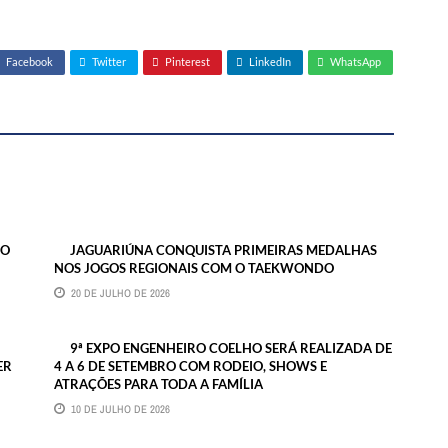
Facebook
Twitter
Pinterest
LinkedIn
WhatsApp
RO
JAGUARIÚNA CONQUISTA PRIMEIRAS MEDALHAS
NOS JOGOS REGIONAIS COM O TAEKWONDO
20 DE JULHO DE 2026
9ª EXPO ENGENHEIRO COELHO SERÁ REALIZADA DE
ER
4 A 6 DE SETEMBRO COM RODEIO, SHOWS E
ATRAÇÕES PARA TODA A FAMÍLIA
10 DE JULHO DE 2026