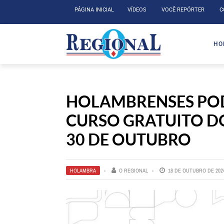
PÁGINA INICIAL
VÍDEOS
VOCÊ REPÓRTER
C
HO
HOLAMBRENSES POD
CURSO GRATUITO DO
30 DE OUTUBRO
HOLAMBRA
O REGIONAL
18 DE OUTUBRO DE 202