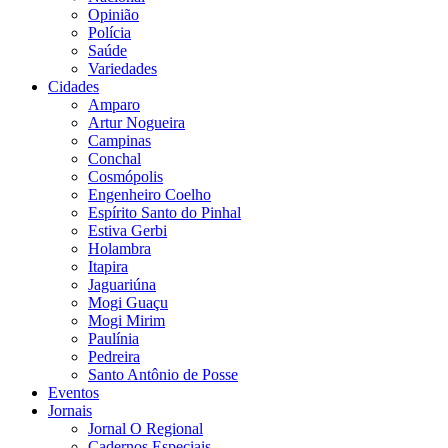
Opinião
Polícia
Saúde
Variedades
Cidades
Amparo
Artur Nogueira
Campinas
Conchal
Cosmópolis
Engenheiro Coelho
Espírito Santo do Pinhal
Estiva Gerbi
Holambra
Itapira
Jaguariúna
Mogi Guaçu
Mogi Mirim
Paulínia
Pedreira
Santo Antônio de Posse
Eventos
Jornais
Jornal O Regional
Cadernos Especiais