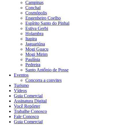
Campinas
Conchal
Cosmópolis
Engenheiro Coelho
Espírito Santo do Pinhal
Estiva Gerbi
Holambra
Itapira
Jaguariúna
Mogi Guaçu
Mogi Mirim
Paulínia
Pedreira
Santo Antônio de Posse
Eventos
Concorra a convites
Turismo
Vídeos
Guia Comercial
Assinatura Digital
Você Repórter
Trabalhe Conosco
Fale Conosco
Guia Comercial