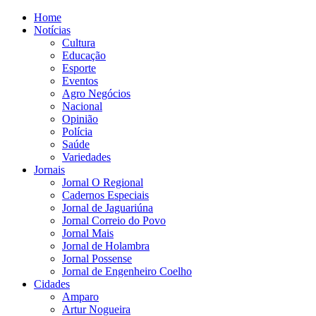
Home
Notícias
Cultura
Educação
Esporte
Eventos
Agro Negócios
Nacional
Opinião
Polícia
Saúde
Variedades
Jornais
Jornal O Regional
Cadernos Especiais
Jornal de Jaguariúna
Jornal Correio do Povo
Jornal Mais
Jornal de Holambra
Jornal Possense
Jornal de Engenheiro Coelho
Cidades
Amparo
Artur Nogueira