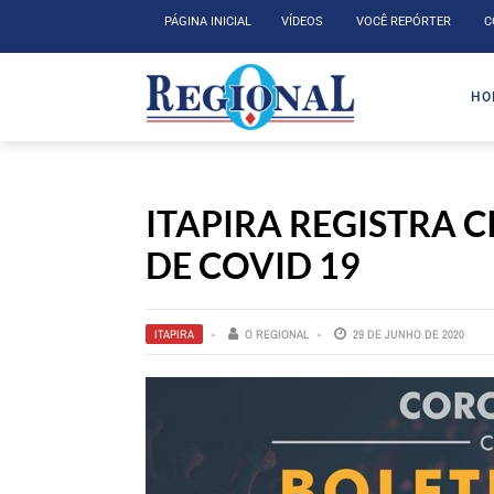
PÁGINA INICIAL
VÍDEOS
VOCÊ REPÓRTER
C
HO
ITAPIRA REGISTRA 
DE COVID 19
ITAPIRA
O REGIONAL
29 DE JUNHO DE 2020