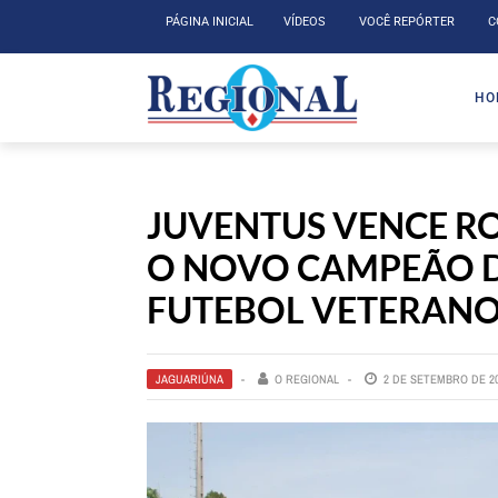
PÁGINA INICIAL
VÍDEOS
VOCÊ REPÓRTER
C
HO
JUVENTUS VENCE ROS
O NOVO CAMPEÃO 
FUTEBOL VETERANO
JAGUARIÚNA
O REGIONAL
2 DE SETEMBRO DE 2