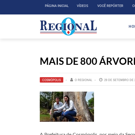
PÁGINA INICIAL
VÍDEOS
VOCÊ REPÓRTER
C
HO
MAIS DE 800 ÁRVO
COSMÓPOLIS
O REGIONAL
29 DE SETEMBRO DE 
A Prefeitura de Cosmópolis, por meio da Secr