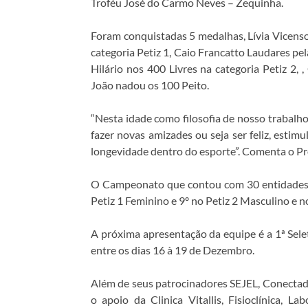
Troféu José do Carmo Neves – Zequinha.
Foram conquistadas 5 medalhas, Lívia Vicenso
categoria Petiz 1, Caio Francatto Laudares pe
Hilário nos 400 Livres na categoria Petiz 2,
João nadou os 100 Peito.
“Nesta idade como filosofia de nosso trabalho
fazer novas amizades ou seja ser feliz, estim
longevidade dentro do esporte”. Comenta o Pr
O Campeonato que contou com 30 entidades, e
Petiz 1 Feminino e 9º no Petiz 2 Masculino e 
A próxima apresentação da equipe é a 1ª Sele
entre os dias 16 à 19 de Dezembro.
Além de seus patrocinadores SEJEL, Conectad
o apoio da Clinica Vitallis, Fisioclínica, 