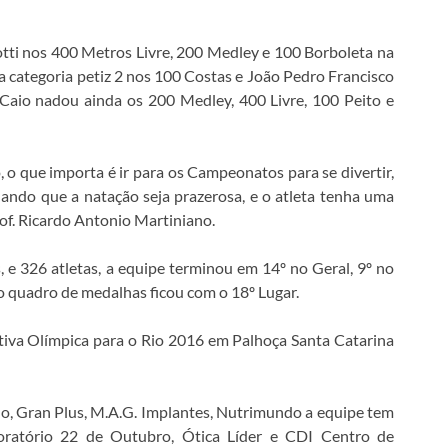
tti nos 400 Metros Livre, 200 Medley e 100 Borboleta na
la categoria petiz 2 nos 100 Costas e João Pedro Francisco
 , Caio nadou ainda os 200 Medley, 400 Livre, 100 Peito e
, o que importa é ir para os Campeonatos para se divertir,
ulando que a natação seja prazerosa, e o atleta tenha uma
of. Ricardo Antonio Martiniano.
 326 atletas, a equipe terminou em 14º no Geral, 9º no
no quadro de medalhas ficou com o 18º Lugar.
tiva Olímpica para o Rio 2016 em Palhoça Santa Catarina
o, Gran Plus, M.A.G. Implantes, Nutrimundo a equipe tem
Laboratório 22 de Outubro, Ótica Líder e CDI Centro de