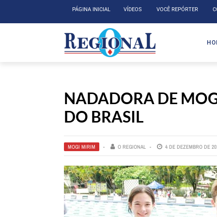
PÁGINA INICIAL
VÍDEOS
VOCÊ REPÓRTER
C
HO
NADADORA DE MOGI 
DO BRASIL
MOGI MIRIM
O REGIONAL
4 DE DEZEMBRO DE 20