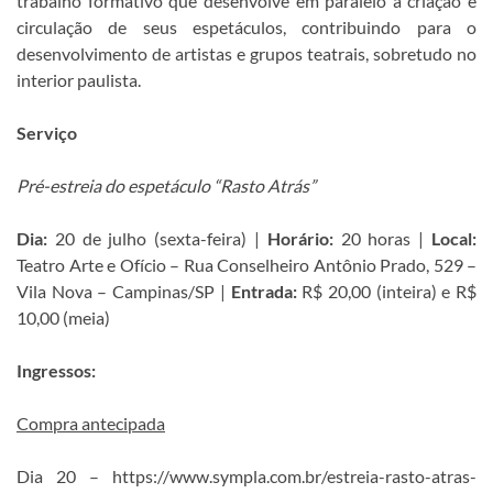
trabalho formativo que desenvolve em paralelo à criação e
circulação de seus espetáculos, contribuindo para o
desenvolvimento de artistas e grupos teatrais, sobretudo no
interior paulista.
Serviço
Pré-estreia do espetáculo “Rasto Atrás”
Dia:
20 de julho (sexta-feira) |
Horário:
20 horas |
Local:
Teatro Arte e Ofício – Rua Conselheiro Antônio Prado, 529 –
Vila Nova – Campinas/SP |
Entrada:
R$ 20,00 (inteira) e R$
10,00 (meia)
Ingressos:
Compra antecipada
Dia 20 – https://www.sympla.com.br/estreia-rasto-atras-