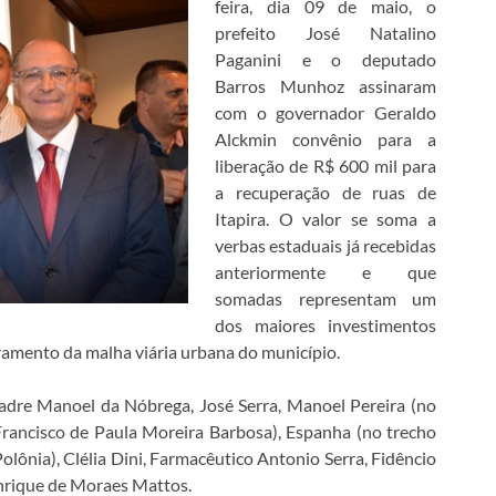
feira, dia 09 de maio, o
prefeito José Natalino
Paganini e o deputado
Barros Munhoz assinaram
com o governador Geraldo
Alckmin convênio para a
liberação de R$ 600 mil para
a recuperação de ruas de
Itapira. O valor se soma a
verbas estaduais já recebidas
anteriormente e que
somadas representam um
dos maiores investimentos
ramento da malha viária urbana do município.
adre Manoel da Nóbrega, José Serra, Manoel Pereira (no
Francisco de Paula Moreira Barbosa), Espanha (no trecho
lônia), Clélia Dini, Farmacêutico Antonio Serra, Fidêncio
nrique de Moraes Mattos.