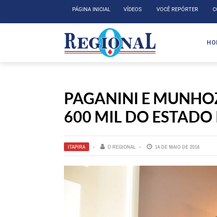
PÁGINA INICIAL
VÍDEOS
VOCÊ REPÓRTER
C
HO
PAGANINI E MUNHO
600 MIL DO ESTAD
ITAPIRA
O REGIONAL
14 DE MAIO DE 2016