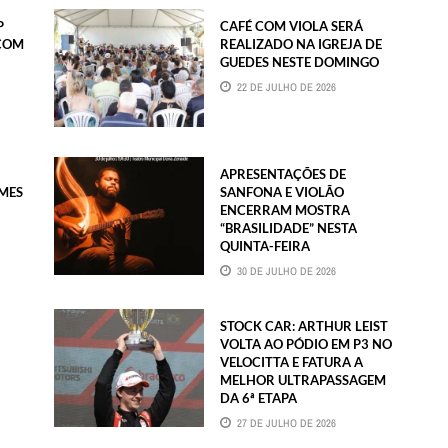
P
CAFÉ COM VIOLA SERÁ
 COM
REALIZADO NA IGREJA DE
GUEDES NESTE DOMINGO
22 DE JULHO DE 2026
APRESENTAÇÕES DE
IMES
SANFONA E VIOLÃO
ENCERRAM MOSTRA
“BRASILIDADE” NESTA
QUINTA-FEIRA
30 DE JULHO DE 2026
STOCK CAR: ARTHUR LEIST
VOLTA AO PÓDIO EM P3 NO
VELOCITTA E FATURA A
MELHOR ULTRAPASSAGEM
DA 6ª ETAPA
27 DE JULHO DE 2026