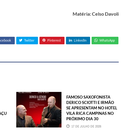
Matéria: Celso Davoli
acebook
Twitter
Pinterest
LinkedIn
WhatsApp
FAMOSO SAXOFONISTA
DERICO SCIOTTI E IRMÃO
SE APRESENTAM NO HOTEL
AÇU
VILA RICA CAMPINAS NO
PRÓXIMO DIA 30
17 DE JULHO DE 2026