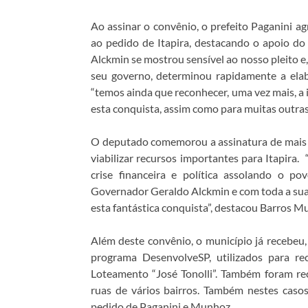
Ao assinar o convênio, o prefeito Paganini 
ao pedido de Itapira, destacando o apoio d
Alckmin se mostrou sensível ao nosso pleito e
seu governo, determinou rapidamente a elabo
“temos ainda que reconhecer, uma vez mais, 
esta conquista, assim como para muitas outras,
O deputado comemorou a assinatura de mais 
viabilizar recursos importantes para Itapira
crise financeira e política assolando o p
Governador Geraldo Alckmin e com toda a sua 
esta fantástica conquista”, destacou Barros M
Além deste convênio, o município já recebeu
programa DesenvolveSP, utilizados para r
Loteamento “José Tonolli”. Também foram re
ruas de vários bairros. Também nestes caso
pedido de Paganini e Munhoz.