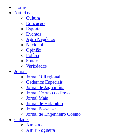
Home
Notícias
Cultura
Educação
Esporte
Eventos
Agro Negócios
Nacional
Opinião
Polícia
Saúde
Variedades
Jornais
Jornal O Regional
Cadernos Especiais
Jornal de Jaguariúna
Jornal Correio do Povo
Jornal Mais
Jornal de Holambra
Jornal Possense
Jornal de Engenheiro Coelho
Cidades
Amparo
Artur Nogueira