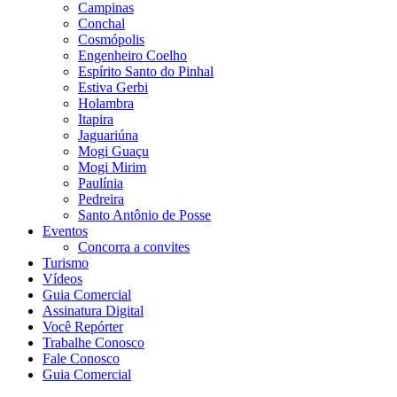
Campinas
Conchal
Cosmópolis
Engenheiro Coelho
Espírito Santo do Pinhal
Estiva Gerbi
Holambra
Itapira
Jaguariúna
Mogi Guaçu
Mogi Mirim
Paulínia
Pedreira
Santo Antônio de Posse
Eventos
Concorra a convites
Turismo
Vídeos
Guia Comercial
Assinatura Digital
Você Repórter
Trabalhe Conosco
Fale Conosco
Guia Comercial