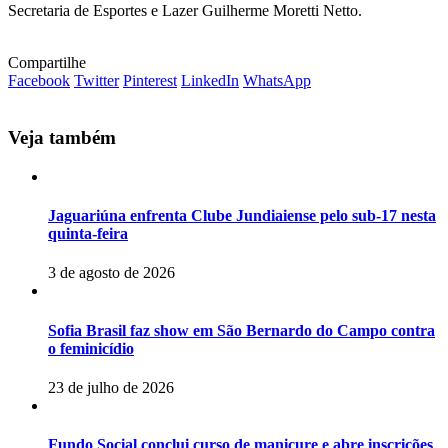
Secretaria de Esportes e Lazer Guilherme Moretti Netto.
Compartilhe
Facebook
Twitter
Pinterest
LinkedIn
WhatsApp
Veja também
Jaguariúna enfrenta Clube Jundiaiense pelo sub-17 nesta
quinta-feira
3 de agosto de 2026
Sofia Brasil faz show em São Bernardo do Campo contra
o feminicídio
23 de julho de 2026
Fundo Social conclui curso de manicure e abre inscrições