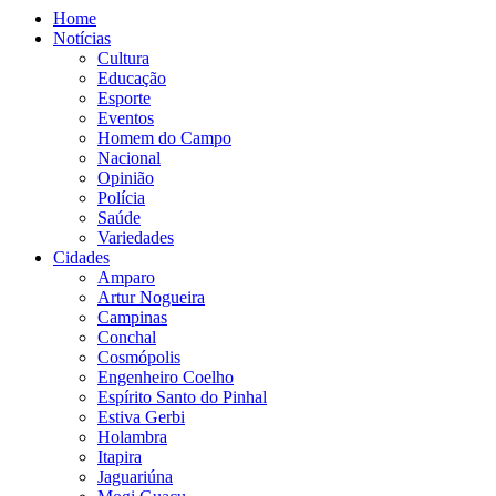
Home
Notícias
Cultura
Educação
Esporte
Eventos
Homem do Campo
Nacional
Opinião
Polícia
Saúde
Variedades
Cidades
Amparo
Artur Nogueira
Campinas
Conchal
Cosmópolis
Engenheiro Coelho
Espírito Santo do Pinhal
Estiva Gerbi
Holambra
Itapira
Jaguariúna