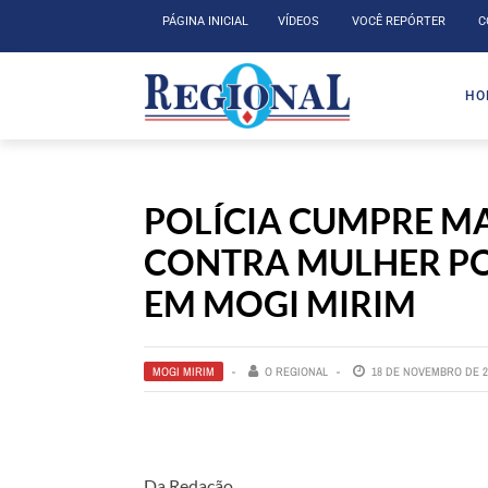
PÁGINA INICIAL
VÍDEOS
VOCÊ REPÓRTER
C
HO
POLÍCIA CUMPRE M
CONTRA MULHER PO
EM MOGI MIRIM
MOGI MIRIM
O REGIONAL
18 DE NOVEMBRO DE 2
Da Redação