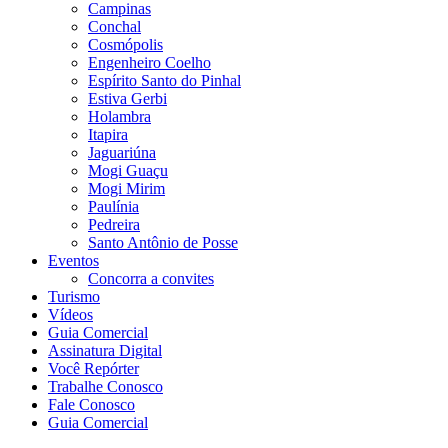
Campinas
Conchal
Cosmópolis
Engenheiro Coelho
Espírito Santo do Pinhal
Estiva Gerbi
Holambra
Itapira
Jaguariúna
Mogi Guaçu
Mogi Mirim
Paulínia
Pedreira
Santo Antônio de Posse
Eventos
Concorra a convites
Turismo
Vídeos
Guia Comercial
Assinatura Digital
Você Repórter
Trabalhe Conosco
Fale Conosco
Guia Comercial