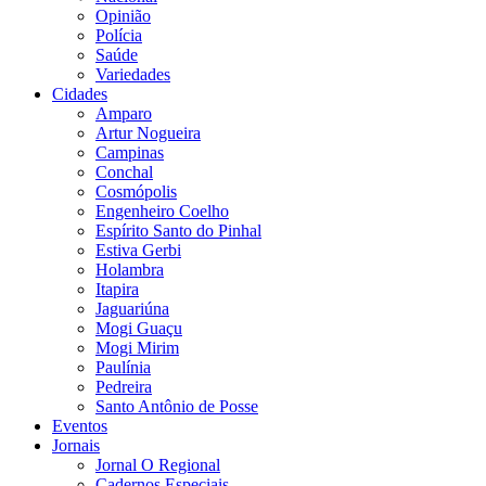
Opinião
Polícia
Saúde
Variedades
Cidades
Amparo
Artur Nogueira
Campinas
Conchal
Cosmópolis
Engenheiro Coelho
Espírito Santo do Pinhal
Estiva Gerbi
Holambra
Itapira
Jaguariúna
Mogi Guaçu
Mogi Mirim
Paulínia
Pedreira
Santo Antônio de Posse
Eventos
Jornais
Jornal O Regional
Cadernos Especiais