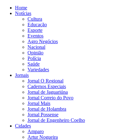
Home
Notícias
Cultura
Educação
Esporte
Eventos
Agro Negócios
Nacional
Opinião
Polícia
Saúde
Variedades
Jornais
Jornal O Regional
Cadernos Especiais
Jornal de Jaguariúna
Jornal Correio do Povo
Jornal Mais
Jornal de Holambra
Jornal Possense
Jornal de Engenheiro Coelho
Cidades
Amparo
Artur Nogueira