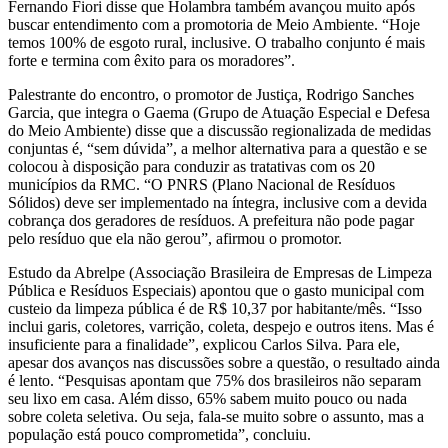
Fernando Fiori disse que Holambra também avançou muito após
buscar entendimento com a promotoria de Meio Ambiente. “Hoje
temos 100% de esgoto rural, inclusive. O trabalho conjunto é mais
forte e termina com êxito para os moradores”.
Palestrante do encontro, o promotor de Justiça, Rodrigo Sanches
Garcia, que integra o Gaema (Grupo de Atuação Especial e Defesa
do Meio Ambiente) disse que a discussão regionalizada de medidas
conjuntas é, “sem dúvida”, a melhor alternativa para a questão e se
colocou à disposição para conduzir as tratativas com os 20
municípios da RMC. “O PNRS (Plano Nacional de Resíduos
Sólidos) deve ser implementado na íntegra, inclusive com a devida
cobrança dos geradores de resíduos. A prefeitura não pode pagar
pelo resíduo que ela não gerou”, afirmou o promotor.
Estudo da Abrelpe (Associação Brasileira de Empresas de Limpeza
Pública e Resíduos Especiais) apontou que o gasto municipal com
custeio da limpeza pública é de R$ 10,37 por habitante/mês. “Isso
inclui garis, coletores, varrição, coleta, despejo e outros itens. Mas é
insuficiente para a finalidade”, explicou Carlos Silva. Para ele,
apesar dos avanços nas discussões sobre a questão, o resultado ainda
é lento. “Pesquisas apontam que 75% dos brasileiros não separam
seu lixo em casa. Além disso, 65% sabem muito pouco ou nada
sobre coleta seletiva. Ou seja, fala-se muito sobre o assunto, mas a
população está pouco comprometida”, concluiu.