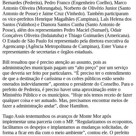
Bernardes (Pedreira), Pedro Franco (Engenheiro Coelho), Marco
Antonio Oliveira (Morungaba), Norberto de Olivério Junior (Santo
Antonio de Posse) e Jaime Cruz (Vinhedo). Também participaram
os vice-prefeitos Henrique Magalhães (Campinas), Laís Helena dos
Santos (Valinhos) e Dianora Santos Cunha (Santo Antonio de
Posse), além dos representantes Pedro Maciel (Sumaré), Odair
Gonçalves Oliveira (Indaiatuba) e Thiago Guimarães (Americana).
O Estado de São Paulo foi representado pela diretora executiva da
Agemcamp (Agência Metropolitana de Campinas), Ester Viana e
representantes de secretarias e órgãos estaduais.
Bill ressaltou que é preciso atenção ao assunto, pois as
administrações municipais pagam um “alto preço” por um serviço
que deveria ser feito por particulares. “É preciso ter o entendimento
de que a destinação é caríssima e os cofres públicos estão sendo
onerados indevidamente”, apontou o presidente do Conselho. Para o
prefeito de Pedreira, é preciso haver uma aproximação entre o
Ministério Público e os municípios. “Hoje nós temos receio de fazer
qualquer coisa e ser autuado. Mas, precisamos encontrar meios de
fazer a administração andar”, disse Hamilton.
Tiago Assis testemunhou os avanços de Monte Mor após
implementar uma parceria com o MP. “Regularizamos os ecopontos,
facilitamos os despejos e implantamos as mudanças solicitadas, de
forma a ficar em dia com o meio ambiente”, contou ele. O prefeito