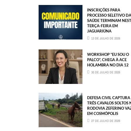
INSCRIÇÕES PARA
PROCESSO SELETIVO D
SAÚDE TERMINAM NES
TERÇA-FEIRA EM
JAGUARIÚNA
13 DE JULHO DE 2026
WORKSHOP “EU SOU O
PALCO”, CHEGA À ACE
HOLAMBRA NO DIA 12
30 DE JULHO DE 2026
DEFESA CIVIL CAPTURA
TRÊS CAVALOS SOLTOS 
RODOVIA ZEFERINO VAZ
EM COSMÓPOLIS
27 DE JULHO DE 2026