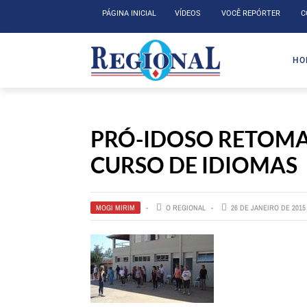
PÁGINA INICIAL
VÍDEOS
VOCÊ REPÓRTER
C
HO
PRÓ-IDOSO RETOMA 
CURSO DE IDIOMAS
MOGI MIRIM
O REGIONAL
26 DE JANEIRO DE 2015