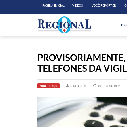
PÁGINA INICIAL
VÍDEOS
VOCÊ REPÓRTER
C
HO
PROVISORIAMENTE,
TELEFONES DA VIGI
MOGI GUAÇU
O REGIONAL
26 DE MAIO DE 2016