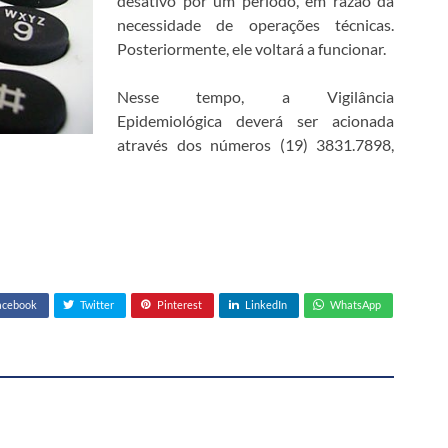
desativo por um período, em razão da
necessidade de operações técnicas.
Posteriormente, ele voltará a funcionar.
Nesse tempo, a Vigilância
Epidemiológica deverá ser acionada
através dos números (19) 3831.7898,
acebook
Twitter
Pinterest
LinkedIn
WhatsApp