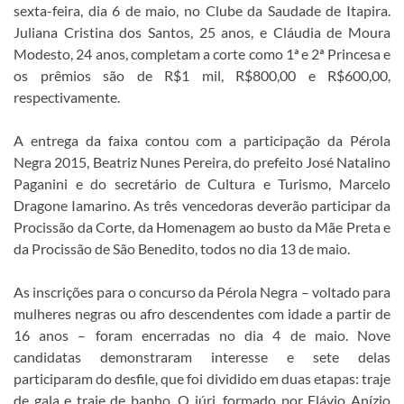
sexta-feira, dia 6 de maio, no Clube da Saudade de Itapira.
Juliana Cristina dos Santos, 25 anos, e Cláudia de Moura
Modesto, 24 anos, completam a corte como 1ª e 2ª Princesa e
os prêmios são de R$1 mil, R$800,00 e R$600,00,
respectivamente.
A entrega da faixa contou com a par
ticipação da Pérola
Negra 2015, Beatriz Nunes Pereira, do prefeito José Natalino
Paganini e do secretário de Cultura e Turismo, Marcelo
Dragone Iamarino. As três vencedoras deverão participar da
Procissão da Corte, da Homenagem ao busto da Mãe Preta e
da Procissão de São Benedito, todos no dia 13 de maio.
As inscrições para o concurso da Pérola Negra – voltado para
mulheres negras ou afro descendentes com idade a partir de
16 anos – foram encerradas no dia 4 de maio. Nove
candidatas demonstraram interesse e sete delas
participaram do desfile, que foi dividido em duas etapas: traje
de gala e traje de banho. O júri, formado por Flávio Anízio