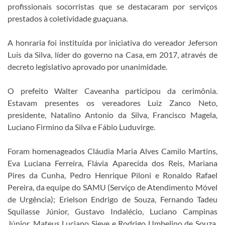
profissionais socorristas que se destacaram por serviços
prestados à coletividade guaçuana.
A honraria foi instituída por iniciativa do vereador Jeferson
Luís da Silva, líder do governo na Casa, em 2017, através de
decreto legislativo aprovado por unanimidade.
O prefeito Walter Caveanha participou da cerimônia.
Estavam presentes os vereadores Luiz Zanco Neto,
presidente, Natalino Antonio da Silva, Francisco Magela,
Luciano Firmino da Silva e Fábio Luduvirge.
Foram homenageados Cláudia Maria Alves Camilo Martins,
Eva Luciana Ferreira, Flávia Aparecida dos Reis, Mariana
Pires da Cunha, Pedro Henrique Piloni e Ronaldo Rafael
Pereira, da equipe do SAMU (Serviço de Atendimento Móvel
de Urgência); Erielson Endrigo de Souza, Fernando Tadeu
Squilasse Júnior, Gustavo Indalécio, Luciano Campinas
Júnior, Mateus Luciano Sieve e Rodrigo Umbelino de Souza,