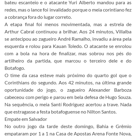
bateu escanteio e o atacante Yuri Alberto mandou para as
redes, mas o lance foi invalidado porque o meia corintiano fez
a cobrança fora do lugar correto.
A etapa final foi menos movimentada, mas a estrela de
Arthur Cabral continuou a brilhar. Aos 24 minutos, Villalba
se antecipou ao zagueiro André Ramalho, invadiu a área pela
esquerda e rolou para Kauan Toledo. O atacante se enrolou
com a bola na hora de finalizar, mas sobrou nos pés do
artilheiro da partida, que marcou o terceiro dele e do
Botafogo.
O time da casa esteve mais próximo do quarto gol que o
Corinthians do segundo. Aos 42 minutos, na última grande
oportunidade do jogo, o zagueiro Alexander Barboza
cabeceou com perigo e parou em bela defesa de Hugo Souza.
Na sequência, o meia Santí Rodriguez acertou a trave. Nada
que estragasse a festa botafoguense no Nilton Santos.
Empate em Salvador
No outro jogo da tarde deste domingo, Bahia e Grêmio
empataram por 1 a 1 na Casa de Apostas Arena Fonte Nova,