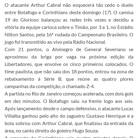
O atacante Arthur Cabral não esquecerá tão cedo o duelo
entre Botafogo e Corinthians deste domingo (17). O camisa
19 do Glorioso balançou as redes três vezes e decidiu a
vitória da equipe carioca sobre o Timão, por 3 a 1, no Estádio
Nilton Santos, pela 16ª rodada do Campeonato Brasileiro. O
jogo foi transmitido ao vivo pela Rádio Nacional.
Com 21 pontos, o Alvinegro de General Severiano se
aproximou da briga por vaga na próxima edição da
Libertadores, que envolve os cinco primeiros colocados. O
time paulista, que não saiu dos 18 pontos, entrou na zona de
rebaixamento à Série B, que reúne as quatro piores
campanhas da competição, o chamado Z-4.
A partida no Rio de Janeiro começou acelerada, com dois gols
em dez minutos. O Botafogo saiu na frente logo aos seis.
Após lançamento desde o campo defensivo, o atacante Lucas
Villalba ganhou pelo alto do zagueiro Gustavo Henrique e a
bola sobrou com Arthur Cabral, que finalizou da entrada da
área, no canto direito do goleiro Hugo Souza.
A resposta do Corinthians veio quatro minutos depois. O