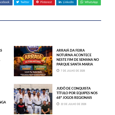
acebook
Twitter
Pinterest
LinkedIn
WhatsApp
ÀS
ARRAIÁ DA FEIRA
NOTURNA ACONTECE
1
NESTE FIM DE SEMANA NO
PARQUE SANTA MARIA
7 DE JULHO DE 2026
JUDÔ DE CONQUISTA
TÍTULO POR EQUIPES NOS
68º JOGOS REGIONAIS
NGA
22 DE JULHO DE 2026