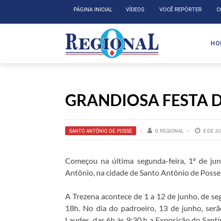
PÁGINA INICIAL
VÍDEOS
VOCÊ REPÓRTER
C
HO
GRANDIOSA FESTA 
SANTO ANTÔNIO DE POSSE
O REGIONAL
8 DE J
Começou na última segunda-feira, 1º de ju
Antônio, na cidade de Santo Antônio de Posse
A Trezena acontece de 1 a 12 de junho, de se
18h. No dia do padroeiro, 13 de junho, serã
Laudes, das 6h às 9:30 h a Exposição do Sant