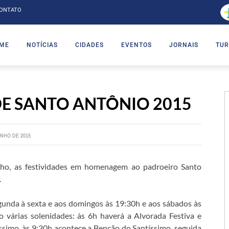
ONTATO
ME
NOTÍCIAS
CIDADES
EVENTOS
JORNAIS
TUR
DE SANTO ANTÔNIO 2015
UNHO DE 2015
nho, as festividades em homenagem ao padroeiro Santo
.
gunda à sexta e aos domingos às 19:30h e aos sábados às
o várias solenidades: às 6h haverá a Alvorada Festiva e
íssimo, às 9:30h acontece a Benção do Santíssimo, seguida