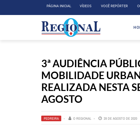
PÁGINA INICIAL
VÍDEOS
VOCÊ REPÓRTER
C
HO
3ª AUDIÊNCIA PÚBL
MOBILIDADE URBAN
REALIZADA NESTA SE
AGOSTO
PEDREIRA
O REGIONAL
28 DE AGOSTO DE 2020