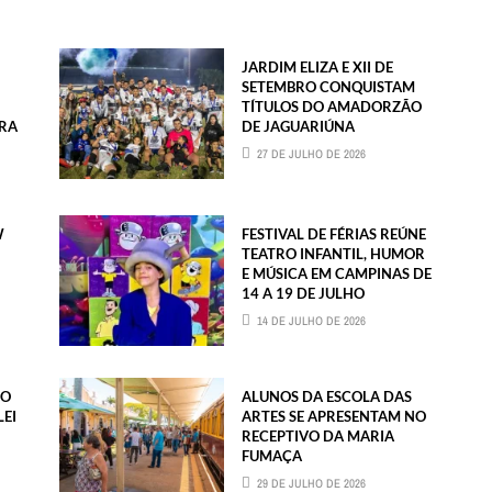
JARDIM ELIZA E XII DE
SETEMBRO CONQUISTAM
TÍTULOS DO AMADORZÃO
RA
DE JAGUARIÚNA
27 DE JULHO DE 2026
W
FESTIVAL DE FÉRIAS REÚNE
TEATRO INFANTIL, HUMOR
E MÚSICA EM CAMPINAS DE
14 A 19 DE JULHO
14 DE JULHO DE 2026
NO
ALUNOS DA ESCOLA DAS
LEI
ARTES SE APRESENTAM NO
RECEPTIVO DA MARIA
FUMAÇA
29 DE JULHO DE 2026