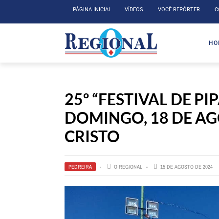
PÁGINA INICIAL
VÍDEOS
VOCÊ REPÓRTER
C
HO
25º “FESTIVAL DE P
DOMINGO, 18 DE A
CRISTO
PEDREIRA
O REGIONAL
15 DE AGOSTO DE 2024