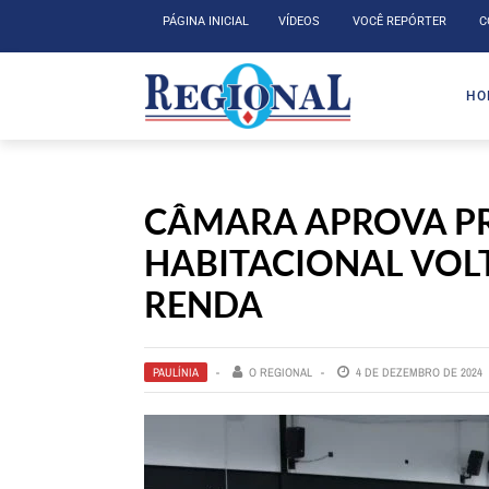
PÁGINA INICIAL
VÍDEOS
VOCÊ REPÓRTER
C
HO
CÂMARA APROVA 
HABITACIONAL VOLT
RENDA
PAULÍNIA
O REGIONAL
4 DE DEZEMBRO DE 2024