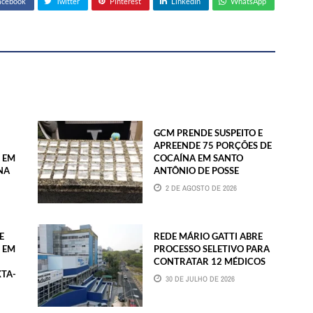
acebook
Twitter
Pinterest
LinkedIn
WhatsApp
GCM PRENDE SUSPEITO E
APREENDE 75 PORÇÕES DE
 EM
COCAÍNA EM SANTO
NA
ANTÔNIO DE POSSE
2 DE AGOSTO DE 2026
E
REDE MÁRIO GATTI ABRE
 EM
PROCESSO SELETIVO PARA
CONTRATAR 12 MÉDICOS
XTA-
30 DE JULHO DE 2026