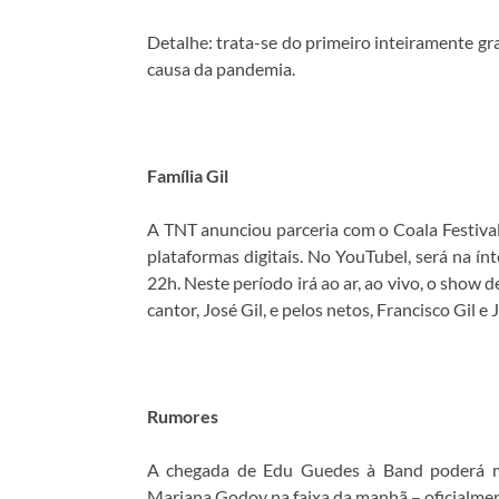
Detalhe: trata-se do primeiro inteiramente g
causa da pandemia.
Família Gil
A TNT anunciou parceria com o Coala Festival
plataformas digitais. No YouTubel, será na ín
22h. Neste período irá ao ar, ao vivo, o show d
cantor, José Gil, e pelos netos, Francisco Gil e
Rumores
A chegada de Edu Guedes à Band poderá m
Mariana Godoy na faixa da manhã – oficialmen