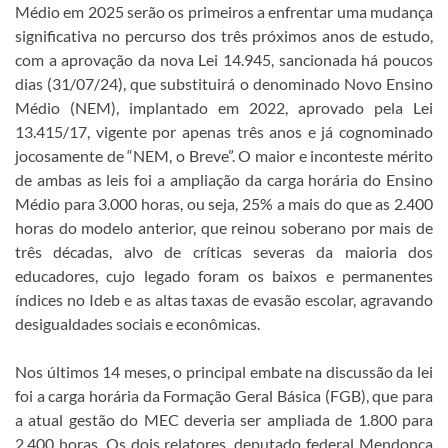
Médio em 2025 serão os primeiros a enfrentar uma mudança
significativa no percurso dos três próximos anos de estudo,
com a aprovação da nova Lei 14.945, sancionada há poucos
dias (31/07/24), que substituirá o denominado Novo Ensino
Médio (NEM), implantado em 2022, aprovado pela Lei
13.415/17, vigente por apenas três anos e já cognominado
jocosamente de “NEM, o Breve”. O maior e inconteste mérito
de ambas as leis foi a ampliação da carga horária do Ensino
Médio para 3.000 horas, ou seja, 25% a mais do que as 2.400
horas do modelo anterior, que reinou soberano por mais de
três décadas, alvo de críticas severas da maioria dos
educadores, cujo legado foram os baixos e permanentes
índices no Ideb e as altas taxas de evasão escolar, agravando
desigualdades sociais e econômicas.
Nos últimos 14 meses, o principal embate na discussão da lei
foi a carga horária da Formação Geral Básica (FGB), que para
a atual gestão do MEC deveria ser ampliada de 1.800 para
2.400 horas. Os dois relatores, deputado federal Mendonça