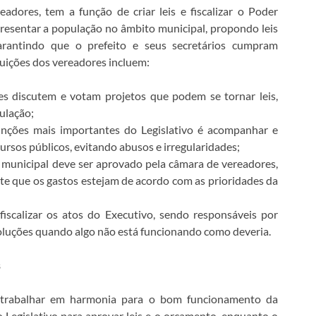
adores, tem a função de criar leis e fiscalizar o Poder
presentar a população no âmbito municipal, propondo leis
antindo que o prefeito e seus secretários cumpram
buições dos vereadores incluem:
es discutem e votam projetos que podem se tornar leis,
ulação;
funções mais importantes do Legislativo é acompanhar e
cursos públicos, evitando abusos e irregularidades;
municipal deve ser aprovado pela câmara de vereadores,
nte que os gastos estejam de acordo com as prioridades da
iscalizar os atos do Executivo, sendo responsáveis por
 soluções quando algo não está funcionando como deveria.
s
 trabalhar em harmonia para o bom funcionamento da
o Legislativo para aprovar leis e o orçamento, enquanto o