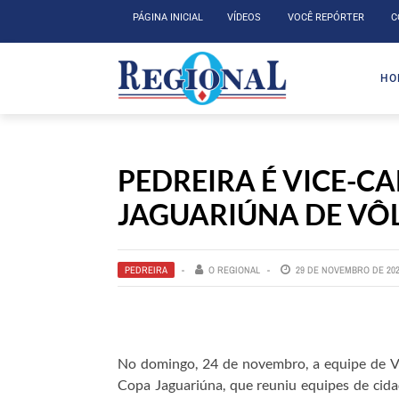
PÁGINA INICIAL
VÍDEOS
VOCÊ REPÓRTER
C
HO
PEDREIRA É VICE-C
JAGUARIÚNA DE VÔL
PEDREIRA
O REGIONAL
29 DE NOVEMBRO DE 20
No domingo, 24 de novembro, a equipe de Vôl
Copa Jaguariúna, que reuniu equipes de cid