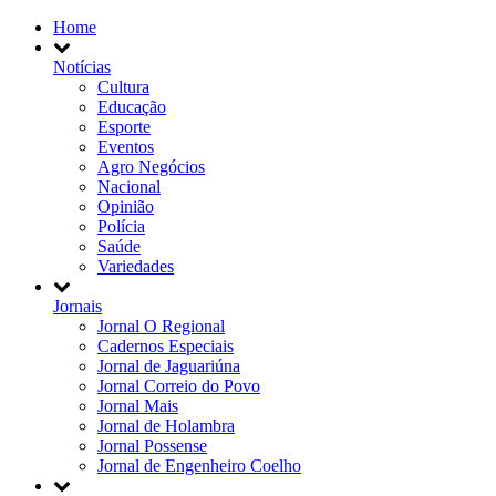
Home
Notícias
Cultura
Educação
Esporte
Eventos
Agro Negócios
Nacional
Opinião
Polícia
Saúde
Variedades
Jornais
Jornal O Regional
Cadernos Especiais
Jornal de Jaguariúna
Jornal Correio do Povo
Jornal Mais
Jornal de Holambra
Jornal Possense
Jornal de Engenheiro Coelho