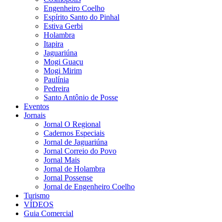
Engenheiro Coelho
Espírito Santo do Pinhal
Estiva Gerbi
Holambra
Itapira
Jaguariúna
Mogi Guaçu
Mogi Mirim
Paulínia
Pedreira
Santo Antônio de Posse
Eventos
Jornais
Jornal O Regional
Cadernos Especiais
Jornal de Jaguariúna
Jornal Correio do Povo
Jornal Mais
Jornal de Holambra
Jornal Possense
Jornal de Engenheiro Coelho
Turismo
VÍDEOS
Guia Comercial