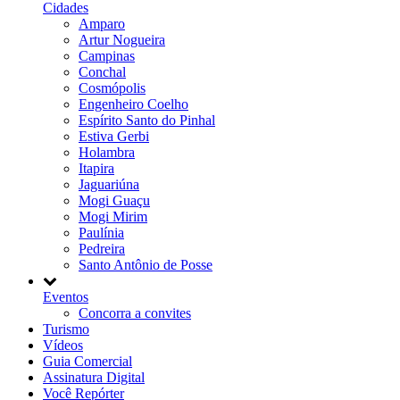
Cidades
Amparo
Artur Nogueira
Campinas
Conchal
Cosmópolis
Engenheiro Coelho
Espírito Santo do Pinhal
Estiva Gerbi
Holambra
Itapira
Jaguariúna
Mogi Guaçu
Mogi Mirim
Paulínia
Pedreira
Santo Antônio de Posse
Eventos
Concorra a convites
Turismo
Vídeos
Guia Comercial
Assinatura Digital
Você Repórter