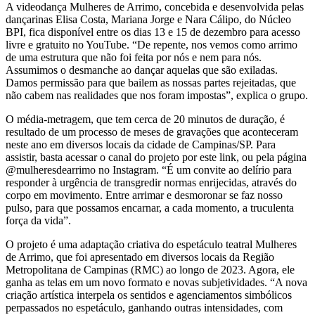
A videodança Mulheres de Arrimo, concebida e desenvolvida pelas
dançarinas Elisa Costa, Mariana Jorge e Nara Cálipo, do Núcleo
BPI, fica disponível entre os dias 13 e 15 de dezembro para acesso
livre e gratuito no YouTube. “De repente, nos vemos como arrimo
de uma estrutura que não foi feita por nós e nem para nós.
Assumimos o desmanche ao dançar aquelas que são exiladas.
Damos permissão para que bailem as nossas partes rejeitadas, que
não cabem nas realidades que nos foram impostas”, explica o grupo.
O média-metragem, que tem cerca de 20 minutos de duração, é
resultado de um processo de meses de gravações que aconteceram
neste ano em diversos locais da cidade de Campinas/SP. Para
assistir, basta acessar o canal do projeto por este link, ou pela página
@mulheresdearrimo no Instagram. “É um convite ao delírio para
responder à urgência de transgredir normas enrijecidas, através do
corpo em movimento. Entre arrimar e desmoronar se faz nosso
pulso, para que possamos encarnar, a cada momento, a truculenta
força da vida”.
O projeto é uma adaptação criativa do espetáculo teatral Mulheres
de Arrimo, que foi apresentado em diversos locais da Região
Metropolitana de Campinas (RMC) ao longo de 2023. Agora, ele
ganha as telas em um novo formato e novas subjetividades. “A nova
criação artística interpela os sentidos e agenciamentos simbólicos
perpassados no espetáculo, ganhando outras intensidades, com