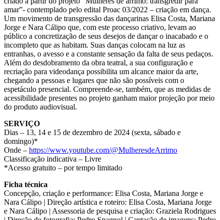
criado a partir do projeto “Mulheres de arrimo: transgredir para
amar”- contemplado pelo edital Proac 03/2022 – criação em dança.
Um movimento de transgressão das dançarinas Elisa Costa, Mariana
Jorge e Nara Cálipo que, com este processo criativo, levam ao
público a concretização de seus desejos de dançar o inacabado e o
incompleto que as habitam. Suas danças colocam na luz as
entranhas, o avesso e a constante sensação da falta de seus pedaços.
Além do desdobramento da obra teatral, a sua configuração e
recriação para videodança possibilita um alcance maior da arte,
chegando a pessoas e lugares que não são possíveis com o
espetáculo presencial. Compreende-se, também, que as medidas de
acessibilidade presentes no projeto ganham maior projeção por meio
do produto audiovisual.
SERVIÇO
Dias – 13, 14 e 15 de dezembro de 2024 (sexta, sábado e
domingo)*
Onde –
https://www.youtube.com/@MulheresdeArrimo
Classificação indicativa – Livre
*Acesso gratuito – por tempo limitado
Ficha técnica
Concepção, criação e performance: Elisa Costa, Mariana Jorge e
Nara Cálipo | Direção artística e roteiro: Elisa Costa, Mariana Jorge
e Nara Cálipo | Assessoria de pesquisa e criação: Graziela Rodrigues
| Direção de fotografia: Pedro Spagnol | Captação de imagens: Pedro