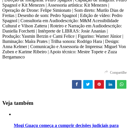
Spagnol e Kit Menezes | Assessoria artística: Kit Menezes |
Operação de Drone: Felipe Simionato | Som direto: Murilo Dias de
Freitas | Desenho de som: Pedro Spagnol | Edição de vídeo: Pedro
Spagnol | Consultoria em Audiodescrição: M&M Acessibilidade
Cultural e Vilson Zattera | Roteiro e Narração em Audiodescrição:
Daniella Forchetti | Intérprete de LIBRAS: Josie Ananias |
Produção: Yasmin Berzin e Cami Felice | Figurino: Warner Júnior |
Iluminação: Maíra Prates | Trilha sonora: Rodrigo Hara | Design:
Anna Kelmer | Comunicação e Assessoria de Imprensa: Miguel Von
Zuben e Karime Ribeiro | Apoio técnico: Mestre Topete e Zuza
Bergamasco
Compartilhe
Veja também
Mogi Guaçu começa a cumprir decisões judiciais para