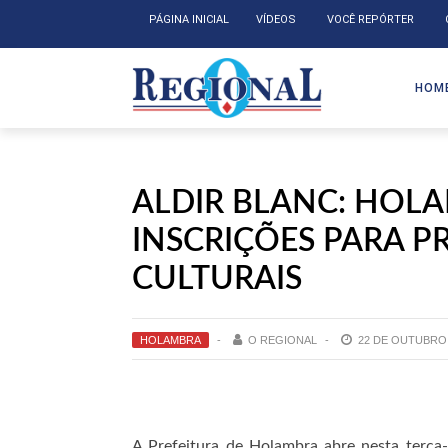
PÁGINA INICIAL
VÍDEOS
VOCÊ REPÓRTER
HOM
ALDIR BLANC: HOLA
INSCRIÇÕES PARA P
CULTURAIS
HOLAMBRA
O REGIONAL
22 DE OUTUBRO 
A Prefeitura de Holambra abre nesta terça-