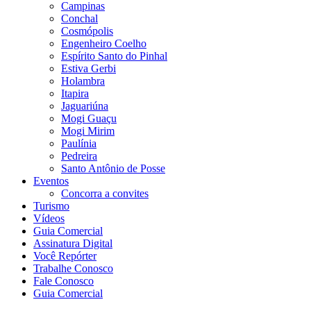
Campinas
Conchal
Cosmópolis
Engenheiro Coelho
Espírito Santo do Pinhal
Estiva Gerbi
Holambra
Itapira
Jaguariúna
Mogi Guaçu
Mogi Mirim
Paulínia
Pedreira
Santo Antônio de Posse
Eventos
Concorra a convites
Turismo
Vídeos
Guia Comercial
Assinatura Digital
Você Repórter
Trabalhe Conosco
Fale Conosco
Guia Comercial