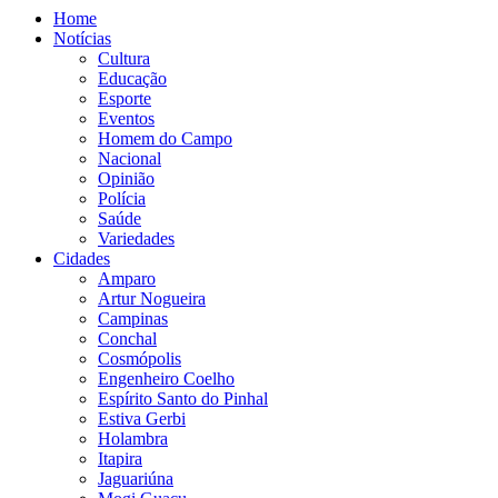
Home
Notícias
Cultura
Educação
Esporte
Eventos
Homem do Campo
Nacional
Opinião
Polícia
Saúde
Variedades
Cidades
Amparo
Artur Nogueira
Campinas
Conchal
Cosmópolis
Engenheiro Coelho
Espírito Santo do Pinhal
Estiva Gerbi
Holambra
Itapira
Jaguariúna