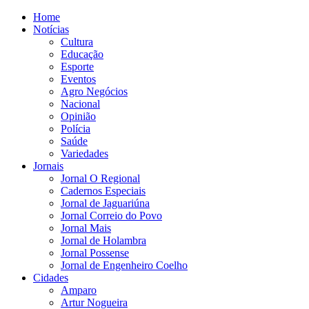
Home
Notícias
Cultura
Educação
Esporte
Eventos
Agro Negócios
Nacional
Opinião
Polícia
Saúde
Variedades
Jornais
Jornal O Regional
Cadernos Especiais
Jornal de Jaguariúna
Jornal Correio do Povo
Jornal Mais
Jornal de Holambra
Jornal Possense
Jornal de Engenheiro Coelho
Cidades
Amparo
Artur Nogueira