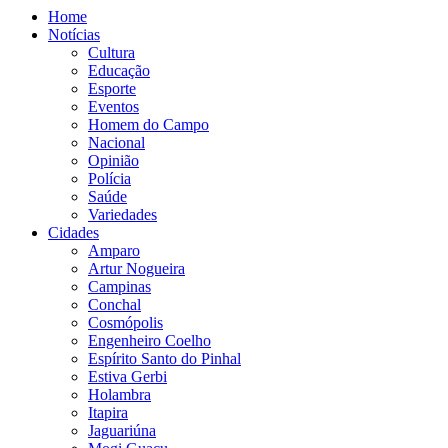
Home
Notícias
Cultura
Educação
Esporte
Eventos
Homem do Campo
Nacional
Opinião
Polícia
Saúde
Variedades
Cidades
Amparo
Artur Nogueira
Campinas
Conchal
Cosmópolis
Engenheiro Coelho
Espírito Santo do Pinhal
Estiva Gerbi
Holambra
Itapira
Jaguariúna