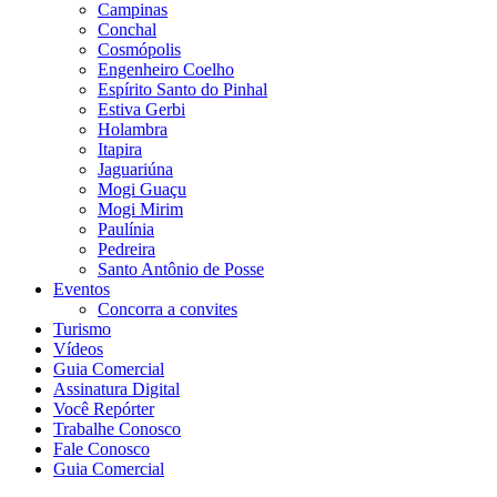
Campinas
Conchal
Cosmópolis
Engenheiro Coelho
Espírito Santo do Pinhal
Estiva Gerbi
Holambra
Itapira
Jaguariúna
Mogi Guaçu
Mogi Mirim
Paulínia
Pedreira
Santo Antônio de Posse
Eventos
Concorra a convites
Turismo
Vídeos
Guia Comercial
Assinatura Digital
Você Repórter
Trabalhe Conosco
Fale Conosco
Guia Comercial