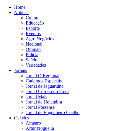
Home
Notícias
Cultura
Educação
Esporte
Eventos
Agro Negócios
Nacional
Opinião
Polícia
Saúde
Variedades
Jornais
Jornal O Regional
Cadernos Especiais
Jornal de Jaguariúna
Jornal Correio do Povo
Jornal Mais
Jornal de Holambra
Jornal Possense
Jornal de Engenheiro Coelho
Cidades
Amparo
Artur Nogueira