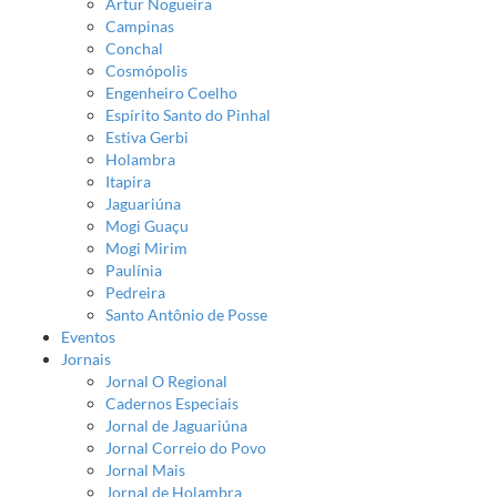
Artur Nogueira
Campinas
Conchal
Cosmópolis
Engenheiro Coelho
Espírito Santo do Pinhal
Estiva Gerbi
Holambra
Itapira
Jaguariúna
Mogi Guaçu
Mogi Mirim
Paulínia
Pedreira
Santo Antônio de Posse
Eventos
Jornais
Jornal O Regional
Cadernos Especiais
Jornal de Jaguariúna
Jornal Correio do Povo
Jornal Mais
Jornal de Holambra