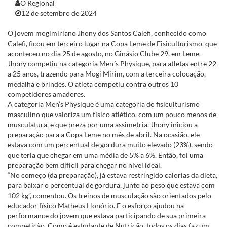
O Regional
12 de setembro de 2024
O jovem mogimiriano Jhony dos Santos Calefi, conhecido como
Calefi, ficou em terceiro lugar na Copa Leme de Fisiculturismo, que
aconteceu no dia 25 de agosto, no Ginásio Clube 29, em Leme.
Jhony competiu na categoria Men´s Physique, para atletas entre 22
a 25 anos, trazendo para Mogi Mirim, com a terceira colocação,
medalha e brindes. O atleta competiu contra outros 10
competidores amadores.
A categoria Men’s Physique é uma categoria do fisiculturismo
masculino que valoriza um físico atlético, com um pouco menos de
musculatura, e que preza por uma assimetria. Jhony iniciou a
preparação para a Copa Leme no mês de abril. Na ocasião, ele
estava com um percentual de gordura muito elevado (23%), sendo
que teria que chegar em uma média de 5% a 6%. Então, foi uma
preparação bem difícil para chegar no nível ideal.
“No começo (da preparação), já estava restringido calorias da dieta,
para baixar o percentual de gordura, junto ao peso que estava com
102 kg”, comentou. Os treinos de musculação são orientados pelo
educador físico Matheus Honório. E o esforço ajudou na
performance do jovem que estava participando de sua primeira
competição. Como é estudante de Nutrição, todos os dias faz um