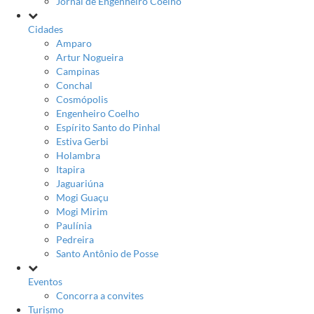
Jornal de Engenheiro Coelho
Cidades
Amparo
Artur Nogueira
Campinas
Conchal
Cosmópolis
Engenheiro Coelho
Espírito Santo do Pinhal
Estiva Gerbi
Holambra
Itapira
Jaguariúna
Mogi Guaçu
Mogi Mirim
Paulínia
Pedreira
Santo Antônio de Posse
Eventos
Concorra a convites
Turismo