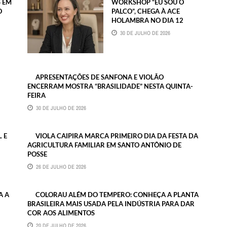
 EM
WORKSHOP “EU SOU O
O
PALCO”, CHEGA À ACE
HOLAMBRA NO DIA 12
30 DE JULHO DE 2026
APRESENTAÇÕES DE SANFONA E VIOLÃO
ENCERRAM MOSTRA “BRASILIDADE” NESTA QUINTA-
FEIRA
30 DE JULHO DE 2026
 E
VIOLA CAIPIRA MARCA PRIMEIRO DIA DA FESTA DA
AGRICULTURA FAMILIAR EM SANTO ANTÔNIO DE
POSSE
26 DE JULHO DE 2026
A A
COLORAU ALÉM DO TEMPERO: CONHEÇA A PLANTA
BRASILEIRA MAIS USADA PELA INDÚSTRIA PARA DAR
COR AOS ALIMENTOS
20 DE JULHO DE 2026