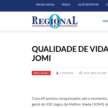
PÁGINA INICIAL
VÍDEOS
VOCÊ REPÓRTER
C
HO
QUALIDADE DE VIDA-
JOMI
MOGI GUAÇU
O REGIONAL
28 DE ABRIL DE 2026
Com 69 pontos conquistados até o momento, a 
geral do XXI Jogos da Melhor Idade (JOMI) d